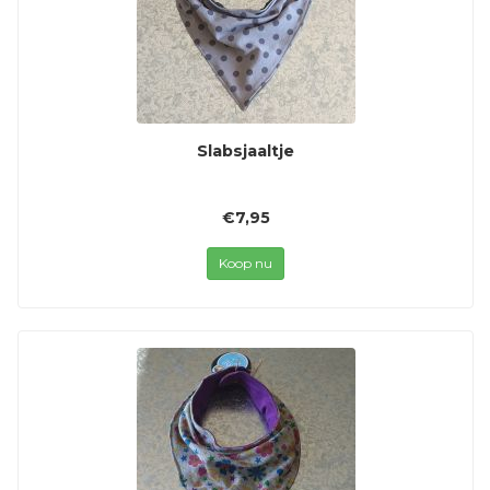
Slabsjaaltje
€7,95
Koop nu