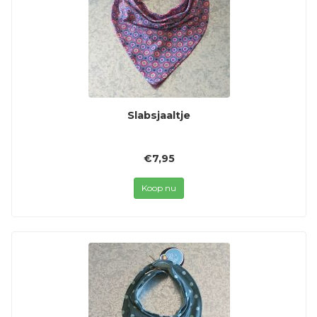
Slabsjaaltje
€7,95
Koop nu