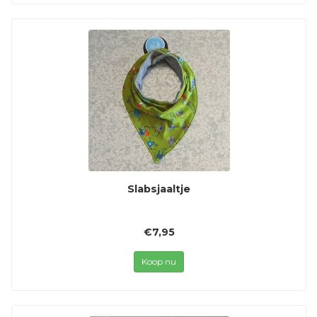
Slabsjaaltje
€7,95
Koop nu