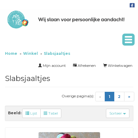
Home
Winkel
Slabsjaaltjes
Mijn account
Afrekenen
Winkelwagen
Slabsjaaltjes
Overige pagina(s):
(current)
«
1
2
»
Beeld:
Lijst
Tabel
Sorteer