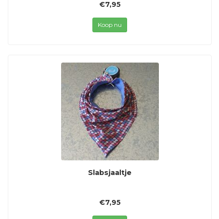
€7,95
Koop nu
Slabsjaaltje
€7,95