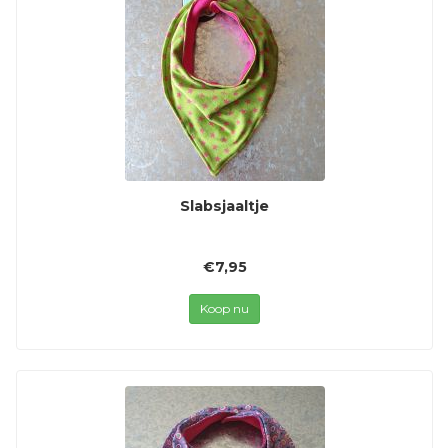
Slabsjaaltje
€7,95
Koop nu