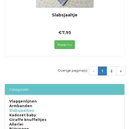
Slabsjaaltje
€7,95
Koop nu
Overige pagina(s):
(current)
«
1
2
»
Categorieën
Vlaggenlijnen
Armbanden
Slabsjaaltjes
Kadoset baby
Giraffe knuffeltjes
Allerlei
Bijtringen