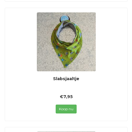
Slabsjaaltje
€7,95
Koop nu