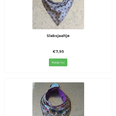
Slabsjaaltje
€7,95
Koop nu