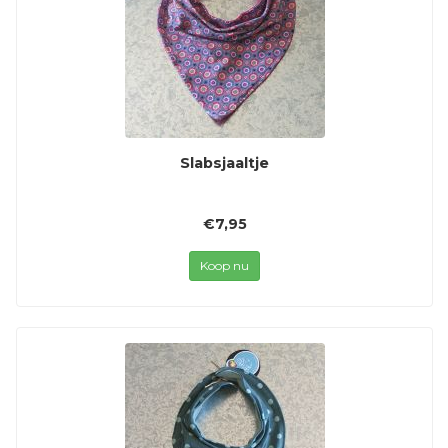
Slabsjaaltje
€7,95
Koop nu