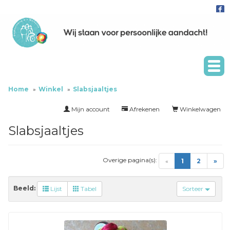
Home
Winkel
Slabsjaaltjes
Mijn account
Afrekenen
Winkelwagen
Slabsjaaltjes
Overige pagina(s):
(current)
«
1
2
»
Beeld:
Lijst
Tabel
Sorteer