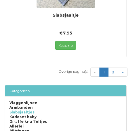
Slabsjaaltje
€7,95
Koop nu
Overige pagina(s):
(current)
«
1
2
»
Categorieën
Vlaggenlijnen
Armbanden
Slabsjaaltjes
Kadoset baby
Giraffe knuffeltjes
Allerlei
Bijtringen