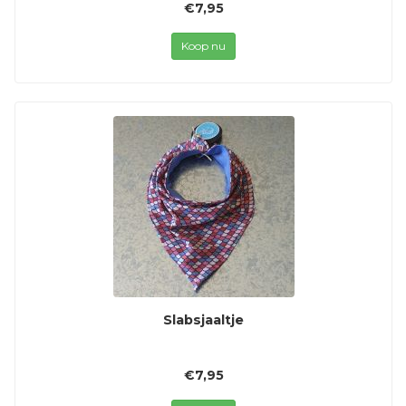
€7,95
Koop nu
Slabsjaaltje
€7,95