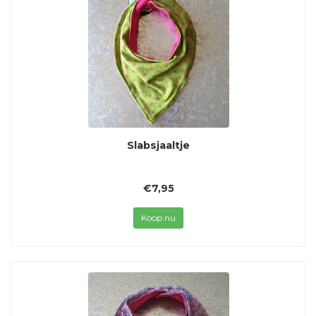
Slabsjaaltje
€7,95
Koop nu