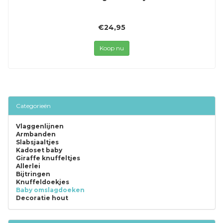
€24,95
Koop nu
Categorieën
Vlaggenlijnen
Armbanden
Slabsjaaltjes
Kadoset baby
Giraffe knuffeltjes
Allerlei
Bijtringen
Knuffeldoekjes
Baby omslagdoeken
Decoratie hout