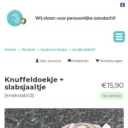
Home
Winkel
Kadoset baby
kndkslab03
Mijn account
Afrekenen
Winkelwagen
Knuffeldoekje +
€15,90
slabsjaaltje
[
kndkslab03
]
Op voorraad