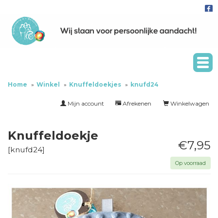
Home
Winkel
Knuffeldoekjes
knufd24
Mijn account
Afrekenen
Winkelwagen
Knuffeldoekje
€7,95
[
knufd24
]
Op voorraad