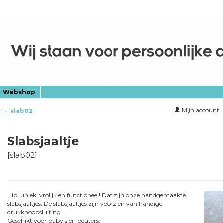
Webshop
Mijn account
s
slab02
Slabsjaaltje
[
slab02
]
Hip, uniek, vrolijk en functioneel! Dat zijn onze handgemaakte
slabsjaaltjes. De slabsjaaltjes zijn voorzien van handige
drukknoopsluiting.
Geschikt voor baby's en peuters.