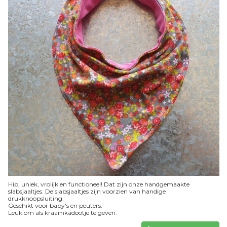
Hip, uniek, vrolijk en functioneel! Dat zijn onze handgemaakte
slabsjaaltjes. De slabsjaaltjes zijn voorzien van handige
drukknoopsluiting.
Geschikt voor baby's en peuters.
Leuk om als kraamkadootje te geven.