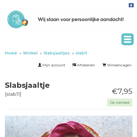
Home
Winkel
Slabsjaaltjes
slab11
Mijn account
Afrekenen
Winkelwagen
Slabsjaaltje
€7,95
[
slab11
]
Op voorraad