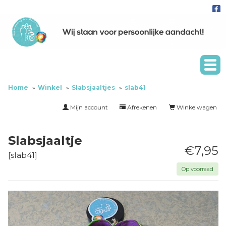
Home
Winkel
Slabsjaaltjes
slab41
Mijn account
Afrekenen
Winkelwagen
Slabsjaaltje
€7,95
[
slab41
]
Op voorraad