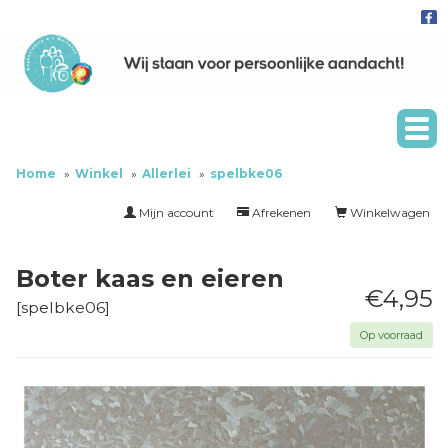
Home
Winkel
Allerlei
spelbke06
Mijn account
Afrekenen
Winkelwagen
Boter kaas en eieren
€4,95
[
spelbke06
]
Op voorraad