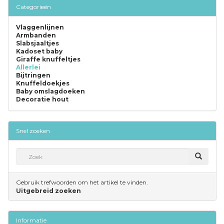
Categorieën
Vlaggenlijnen
Armbanden
Slabsjaaltjes
Kadoset baby
Giraffe knuffeltjes
Allerlei
Bijtringen
Knuffeldoekjes
Baby omslagdoeken
Decoratie hout
Snel zoeken
Gebruik trefwoorden om het artikel te vinden.
Uitgebreid zoeken
Informatie