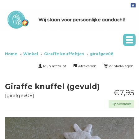
Home
Winkel
Giraffe knuffeltjes
girafgev08
Mijn account
Afrekenen
Winkelwagen
Giraffe knuffel (gevuld)
€7,95
[
girafgev08
]
Op voorraad