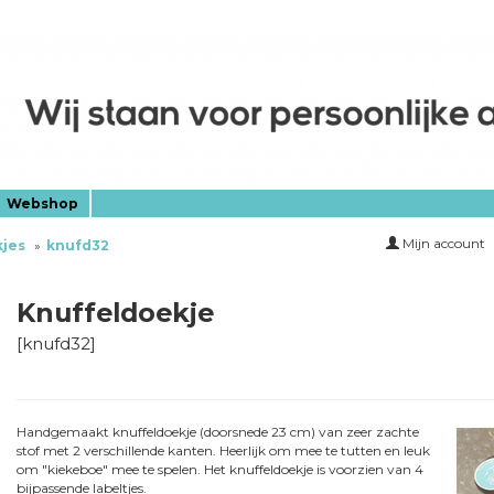
Webshop
Mijn account
kjes
knufd32
Knuffeldoekje
[
knufd32
]
Handgemaakt knuffeldoekje (doorsnede 23 cm) van zeer zachte
stof met 2 verschillende kanten. Heerlijk om mee te tutten en leuk
om "kiekeboe" mee te spelen. Het knuffeldoekje is voorzien van 4
bijpassende labeltjes.